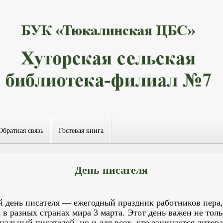
Обратная связь
Гостевая книга
День писателя
 день писателя — ежегодный праздник работников пера,
 в разных странах мира 3 марта. Этот день важен не толь
нальный писателей, но и для всех, кто занимается литер