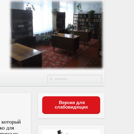
Версия для
слабовидящих
 который
ко для
атурным