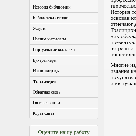
творчеств
История библиотеки
История то
основан к
Библиотека сегодня
отмечают 
Услуги
Традицион
них обсуж
Нашим читателям
презентую
встречи с 
Виртуальные выставки
обществен
Буктрейлеры
Многие из
издания к
Наши награды
покупател
Фотогалерея
и выпуск 
Обратная связь
Гостевая книга
Карта сайта
Оцените нашу работу