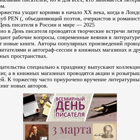
ом.
ржества уходит корнями в начало XX века, когда в Лонд
луб PEN (, объединяющий поэтов, очеркистов и романист
День писателя в России и мире — 2025
но в День писателя проводятся творческие встречи литер
дают рабочие вопросы, современные веяния в литературе
т новые книги. Авторы популярных произведений прово
читателями и автограф-сессии в книжных магазинах и др
ных пространствах.
дательства специально к празднику выпускают коллекц
ниг, а в книжных магазинах проводятся акции и розыгры
ей. К торжеству часто приурочено вручение литературн
книг новых авторов.