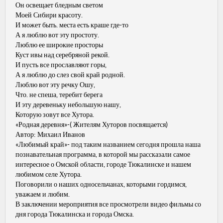
Он освещает бледным светом
Моей Сибири красоту.
И может быть. места есть краше где-то
А я люблю вот эту простоту.
Люблю ее широкие просторы
Куст ивы над серебряной рекой.
И пусть все прославляют горы,
А я люблю до слез свой край родной.
Люблю вот эту речку Ошу,
Что. не спеша, теребит берега
И эту деревеньку небольшую нашу,
Которую зовут все Хутора.
«Родная деревня»-( Жителям Хуторов посвящается)
Автор: Михаил Иванов
«Любимый край»- под таким названием сегодня прошла наша
познавательная программа, в которой мы рассказали самое
интересное о Омской области, городе Тюкалинске и нашем
любимом селе Хутора.
Поговорили о наших односельчанах, которыми гордимся,
уважаем и любим.
В заключении мероприятия все просмотрели видео фильмы со
дня города Тюкалинска и города Омска.