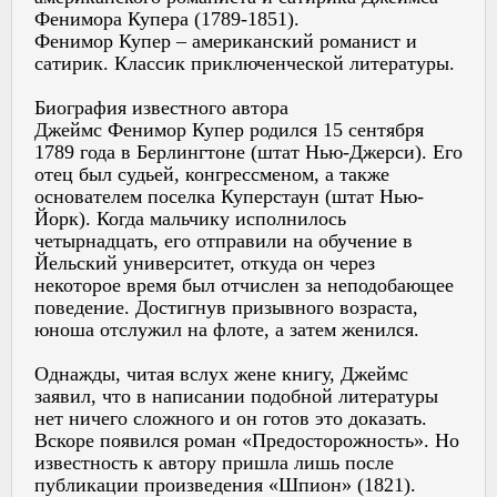
Фенимора Купера (1789-1851).
Фенимор Купер – американский романист и
сатирик. Классик приключенческой литературы.
Биография известного автора
Джеймс Фенимор Купер родился 15 сентября
1789 года в Берлингтоне (штат Нью-Джерси). Его
отец был судьей, конгрессменом, а также
основателем поселка Куперстаун (штат Нью-
Йорк). Когда мальчику исполнилось
четырнадцать, его отправили на обучение в
Йельский университет, откуда он через
некоторое время был отчислен за неподобающее
поведение. Достигнув призывного возраста,
юноша отслужил на флоте, а затем женился.
Однажды, читая вслух жене книгу, Джеймс
заявил, что в написании подобной литературы
нет ничего сложного и он готов это доказать.
Вскоре появился роман «Предосторожность». Но
известность к автору пришла лишь после
публикации произведения «Шпион» (1821).