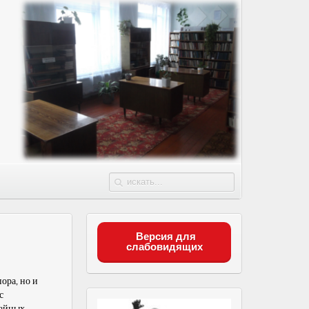
Версия для
слабовидящих
ора, но и
с
чайных