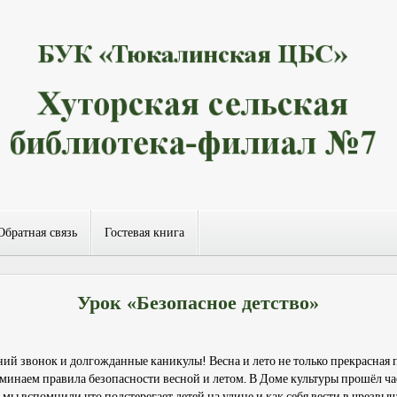
Обратная связь
Гостевая книга
Урок «Безопасное детство»
ий звонок и долгожданные каникулы! Весна и лето не только прекрасная п
минаем правила безопасности весной и летом. В Доме культуры прошёл ча
 мы вспомнили что подстерегает детей на улице и как себя вести в чрезвы