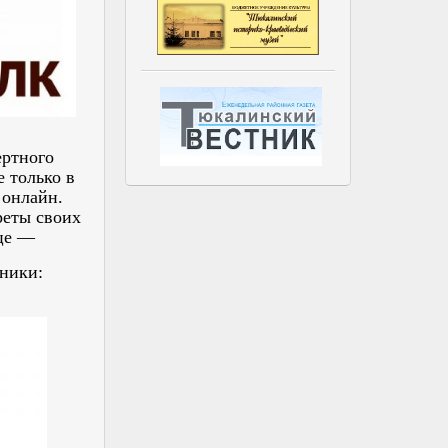
ертного
 только в
 онлайн.
реты своих
ице —
ники: