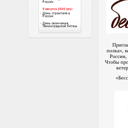
Пригла
полка», 
России,
Чтобы про
вете
«Бес