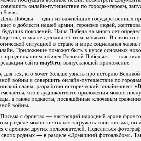
 совершить онлайн‑путешествие по городам‑героям, запу
 9 мая.
 День Победы — один из важнейших государственных пр
нает о доблести нашей армии, героизме людей, жертвов
и будущих поколений. Наша Победа на много лет определ
бщества, и мы не должны об этом забывать. В связи со 
огической ситуацией в стране и мире социальная жизнь 
нлайн. Приложение поможет быть в курсе основных ново
 с празднованием юбилея Великой Победы», — пояснил
 редакции сайта
may9.ru,
выпускающей приложение.
, для тех, кто хочет больше узнать про историю Великой
нной войны и совершить онлайн‑путешествие по городам
оинской славы, разработан исторический онлайн‑квест «
Отмечается, что в аудиоконтенте приложения можно посл
еды, а также подкасты, посвящённые ключевым сражени
нной войны.
«Письма с фронта» — настоящий народный архив фронт
том разделе можно не только загружать свои письма, но 
ся с архивом других пользователей. Поделиться фотогра
 своих родных — в разделе «Домашний фотоальбом». Та