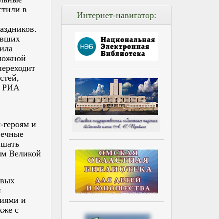
стили в
Интернет-навигатор:
аздников.
авших
ила
сложной
переходит
стей,
и РИА
‑героям и
Вечные
ушать
ям Великой
овых
и
фиями и
кже с