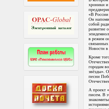
хроники и
преддверии
«В России
Он напоми
собой рад
развитие о
эпидемиол
в режим о
связанных
Новости в
Кроме того
Отечестве
городам в
звёзды». 
песни Поб
Отечестве
А проект 
писем. В э
знакомить
историями