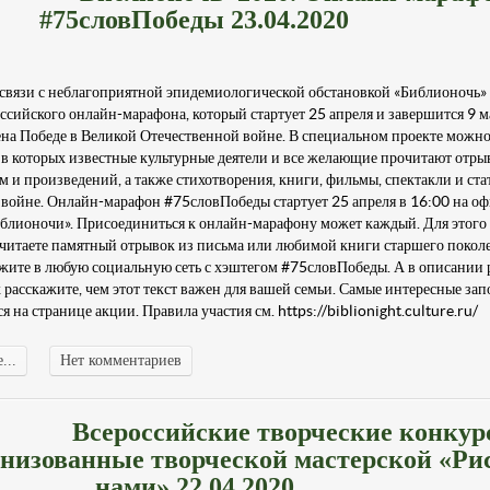
#75словПобеды 23.04.2020
в связи с неблагоприятной эпидемиологической обстановкой «Библионочь»
сийского онлайн-марафона, который стартует 25 апреля и завершится 9 м
ена Победе в Великой Отечественной войне. В специальном проекте можно
 в которых известные культурные деятели и все желающие прочитают отры
 и произведений, а также стихотворения, книги, фильмы, спектакли и ста
войне. Онлайн-марафон #75словПобеды стартует 25 апреля в 16:00 на о
блионочи». Присоединиться к онлайн-марафону может каждый. Для этого
ы читаете памятный отрывок из письма или любимой книги старшего покол
ожите в любую социальную сеть с хэштегом #75словПобеды. А в описании 
 расскажите, чем этот текст важен для вашей семьи. Самые интересные з
я на странице акции. Правила участия см. https://biblionight.culture.ru/
...
Нет комментариев
Всероссийские творческие конку
анизованные творческой мастерской «Рис
нами» 22.04.2020