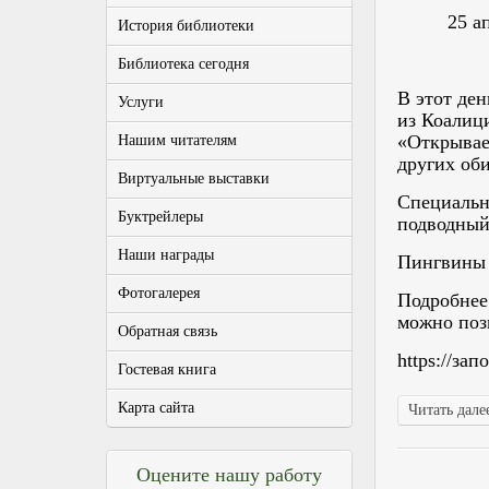
25 а
История библиотеки
Библиотека сегодня
В этот де
Услуги
из Коалиц
«Открывае
Нашим читателям
других об
Виртуальные выставки
Специальны
Буктрейлеры
подводный
Наши награды
Пингвины 
Фотогалерея
Подробнее
можно поз
Обратная связь
https://за
Гостевая книга
Карта сайта
Читать далее
Оцените нашу работу