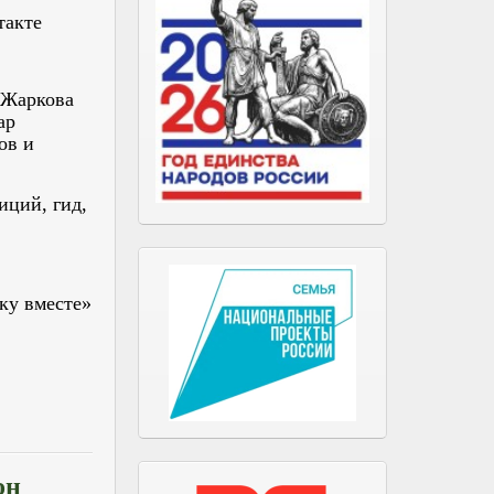
такте
 Жаркова
ар
ов и
иций, гид,
ку вместе»
он