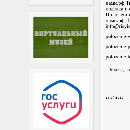
нами.рф Т
поделка и
Положения
нами.рф. 
info@risyi
polozenie-
polozenie-
polozenie-t
Читать далее
23.04.2020