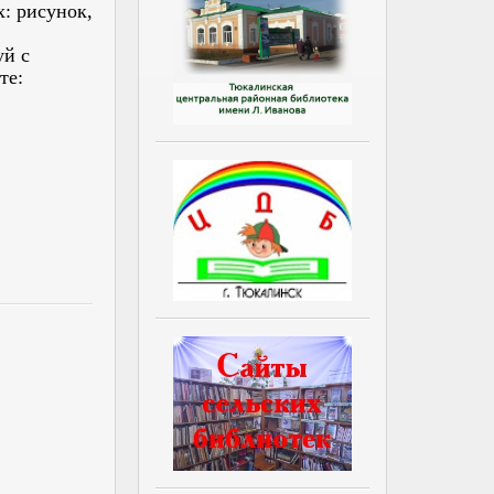
: рисунок,
уй с
те: