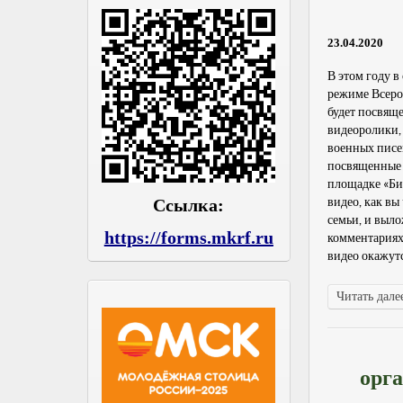
23.04.2020
В этом году 
режиме Всерос
будет посвящ
видеоролики,
военных писем
посвященные 
площадке «Би
видео, как в
Ссылка:
семьи, и выл
https://forms.mkrf.ru
комментариях
видео окажутс
Читать далее
орг