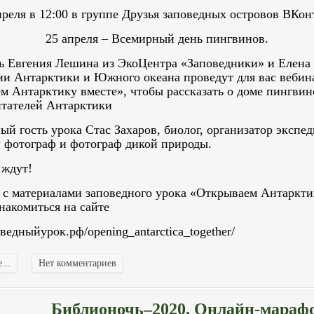
преля в 12:00 в группе Друзья заповедных островов ВКон
25 апреля – Всемирный день пингвинов.
нь Евгения Лешина из ЭкоЦентра «Заповедники» и Елена
ии Антарктики и Южного океана проведут для вас вебин
м Антарктику вместе», чтобы рассказать о доме пингвин
итателей Антарктики
й гость урока Стас Захаров, биолог, организатор экспед
 фотограф и фотограф дикой природы.
ждут!
 с материалами заповедного урока «Открываем Антаркти
накомиться на сайте
поведныйурок.рф/opening_antarctica_together/
...
Нет комментариев
Библионочь–2020. Онлайн-мараф