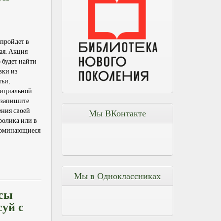
 пройдет в
ая. Акция
 будет найти
вки из
тьи,
фициальной
 запишите
ения своей
Мы ВКонтакте
ролика или в
апоминающиеся
Мы в Одноклассниках
рсы
уй с