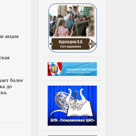
ая акция
ская
ает более
ка до
ка.