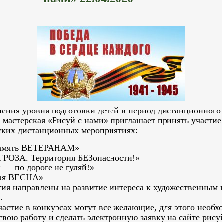
ения уровня подготовки детей в период дистанционного
 мастерская «Рисуй с нами» приглашает принять участие
ских дистанционных мероприятиях:
память ВЕТЕРАНАМ»
РОЗА. Территория БЕЗопасности!»
 — по дороге не гуляй!»
ая ВЕСНА»
ия направлены на развитие интереса к художественным 
.
астие в конкурсах могут все желающие, для этого необх
вою работу и сделать электронную заявку на сайте рису