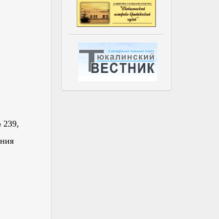
 239,
ения