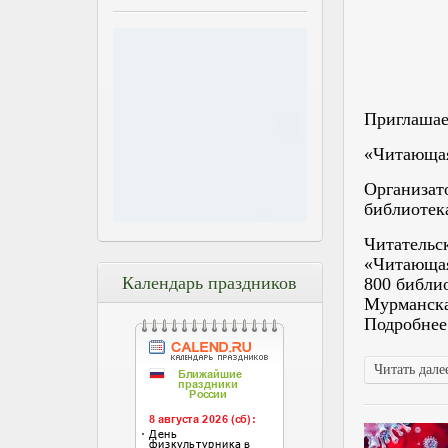
Приглашае
«Читающая
Организат
библиотек
Читательс
«Читающая
Календарь праздников
800 библио
Мурманска
Подробнее:
Читать далее