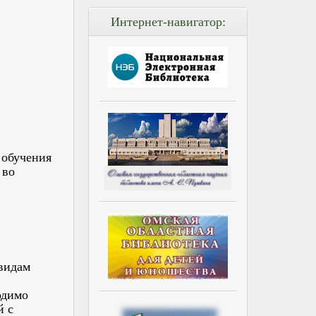
Интернет-навигатор:
 обучения
 во
видам
одимо
й с