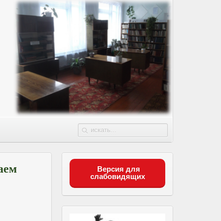
аем
Версия для
слабовидящих